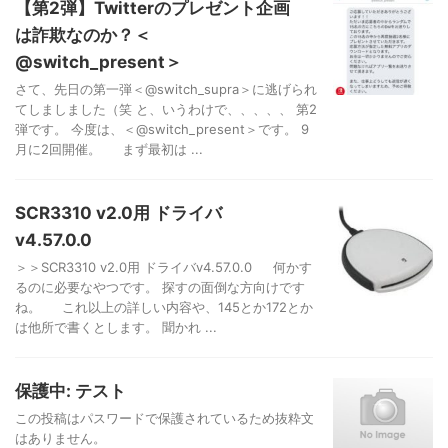
【第2弾】Twitterのプレゼント企画
は詐欺なのか？＜
@switch_present＞
さて、先日の第一弾＜@switch_supra＞に逃げられ
てしましました（笑 と、いうわけで、、、、、 第2
弾です。 今度は、＜@switch_present＞です。 9
月に2回開催。 まず最初は ...
SCR3310 v2.0用 ドライバ
v4.57.0.0
＞＞SCR3310 v2.0用 ドライバv4.57.0.0 何かす
るのに必要なやつです。 探すの面倒な方向けです
ね。 これ以上の詳しい内容や、145とか172とか
は他所で書くとします。 聞かれ ...
保護中: テスト
この投稿はパスワードで保護されているため抜粋文
はありません。