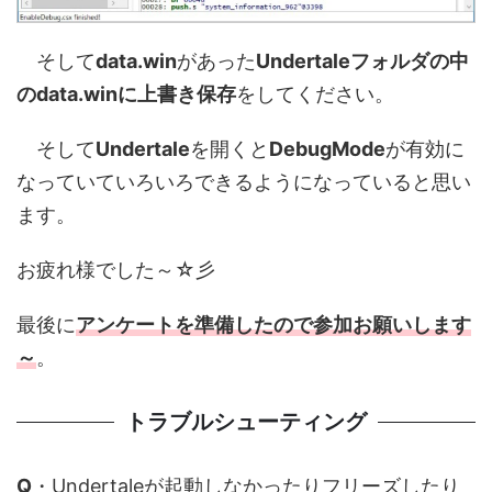
そして
data.win
があった
Undertaleフォルダの中
のdata.winに上書き保存
をしてください。
そして
Undertale
を開くと
DebugMode
が有効に
なっていていろいろできるようになっていると思い
ます。
お疲れ様でした～☆彡
最後に
アンケート
を準備したので参加お願いします
～
。
トラブルシューティング
Q
・Undertaleが起動しなかったりフリーズしたり