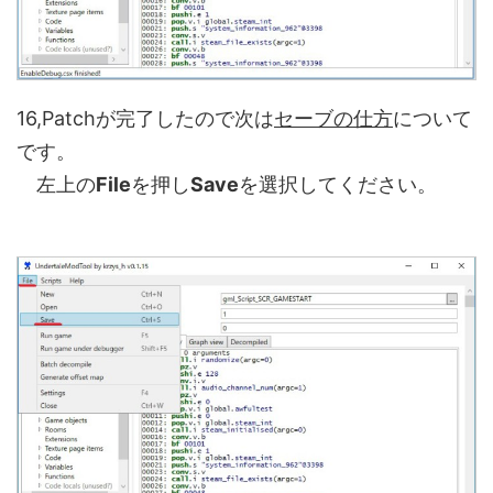
16,Patchが完了したので次は
セーブの仕方
について
です。
左上の
File
を押し
Save
を選択してください。