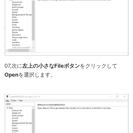
07,次に
左上の小さなFileボタン
をクリックして
Open
を選択します。