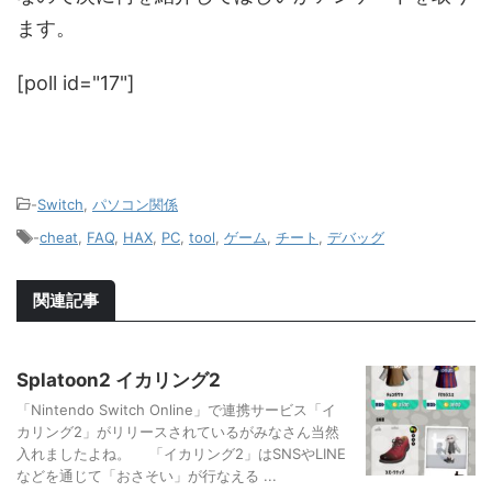
ます。
[poll id="17"]
-
Switch
,
パソコン関係
-
cheat
,
FAQ
,
HAX
,
PC
,
tool
,
ゲーム
,
チート
,
デバッグ
関連記事
Splatoon2 イカリング2
「Nintendo Switch Online」で連携サービス「イ
カリング2」がリリースされているがみなさん当然
入れましたよね。 「イカリング2」はSNSやLINE
などを通じて「おさそい」が行なえる ...