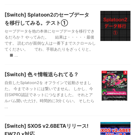
[Switch] Splatoon2のセーブデータ
を移行してみる。テスト①
セーブデータを他の本体にセーブデータを移行でき
るだろか？ やってみた。 結果は・・・・・最後
です。 読むのが面倒な人は一番下までスクロールし
てください。 でわ、手順あたりをざっくりと。
■ ...
[Switch] 色々情報送られてる？
自炊したSplatoon2を オフラインで起動させまし
た。 今までネットには繋いでません。 しかし、今
日SXPRO認証でネットにつなぎました。 それとア
ルバム開いただけ。時間的に3分くらい。 そしたら
...
[Switch] SXOS v2.6BETAリリース!
FW7.0.x対応