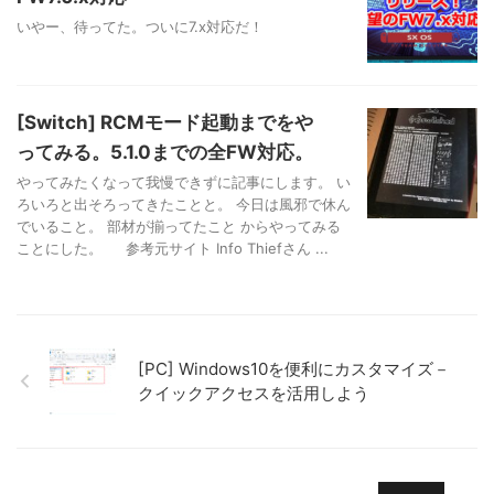
いやー、待ってた。ついに7.x対応だ！
[Switch] RCMモード起動までをや
ってみる。5.1.0までの全FW対応。
やってみたくなって我慢できずに記事にします。 い
ろいろと出そろってきたことと。 今日は風邪で休ん
でいること。 部材が揃ってたこと からやってみる
ことにした。 参考元サイト Info Thiefさん ...
[PC] Windows10を便利にカスタマイズ－
クイックアクセスを活用しよう