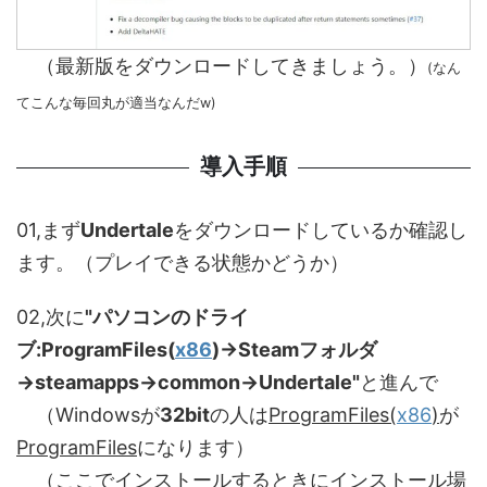
（最新版をダウンロードしてきましょう。）
(なん
てこんな毎回丸が適当なんだw)
導入手順
01,まず
Undertale
をダウンロードしているか確認し
ます。（プレイできる状態かどうか）
02,次に
"パソコンのドライ
ブ:ProgramFiles(
x86
)→Steamフォルダ
→steamapps→common→Undertale"
と進んで
（Windowsが
32bit
の人は
ProgramFiles(
x86
)
が
ProgramFiles
になります）
（ここでインストールするときにインストール場