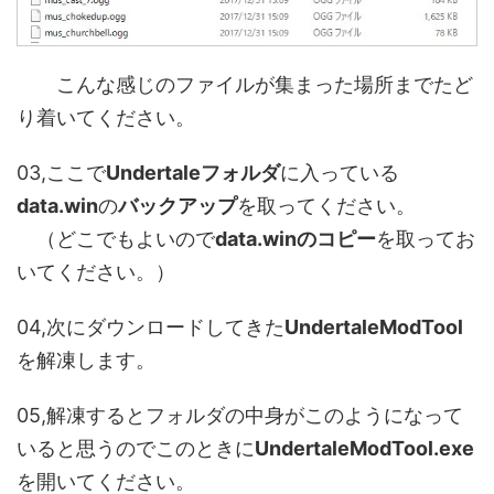
こんな感じのファイルが集まった場所までたど
り着いてください。
03,ここで
Undertaleフォルダ
に入っている
data.win
の
バックアップ
を取ってください。
（どこでもよいので
data.winのコピー
を取ってお
いてください。）
04,次にダウンロードしてきた
UndertaleModTool
を解凍します。
05,解凍するとフォルダの中身がこのようになって
いると思うのでこのときに
UndertaleModTool.exe
を開いてください。