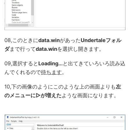
08,このときに
data.win
があった
Undertaleフォル
ダ
まで行って
data.win
を選択し開きます。
09,選択すると
Loading...
と出てきていろいろ読み込
んでくれるので
待ちます
。
10,下の画像のようにこのような上の画面よりも
左
のメニューに▷が増えた
ような画面になります。