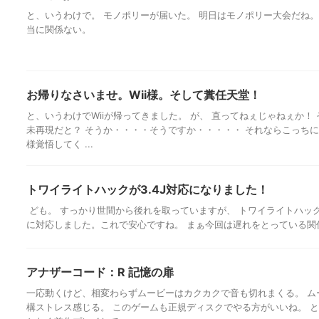
と、いうわけで。 モノポリーが届いた。 明日はモノポリー大会だね。
当に関係ない。
お帰りなさいませ。Wii様。そして糞任天堂！
と、いうわけでWiiが帰ってきました。 が、 直ってねぇじゃねぇか！
未再現だと？ そうか・・・・そうですか・・・・・ それならこっちに
様覚悟してく ...
トワイライトハックが3.4J対応になりました！
ども。 すっかり世間から後れを取っていますが、 トワイライトハックbe
に対応しました。これで安心ですね。 まぁ今回は遅れをとっている関係で
アナザーコード：R 記憶の扉
一応動くけど、相変わらずムービーはカクカクで音も切れまくる。 ム
構ストレス感じる。 このゲームも正規ディスクでやる方がいいね。 