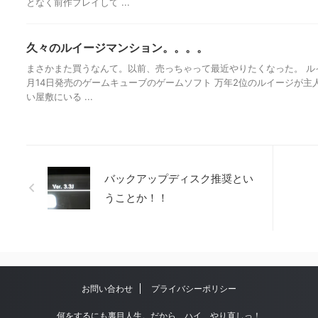
となく前作プレイして ...
久々のルイージマンション。。。。
まさかまた買うなんて。以前、売っちゃって最近やりたくなった。 ルイ
月14日発売のゲームキューブのゲームソフト 万年2位のルイージが主
い屋敷にいる ...
バックアップディスク推奨とい
うことか！！
お問い合わせ
プライバシーポリシー
何をするにも裏目人生。だから、ハイ、やり直しっ！