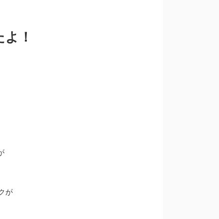
たよ！
が
クが