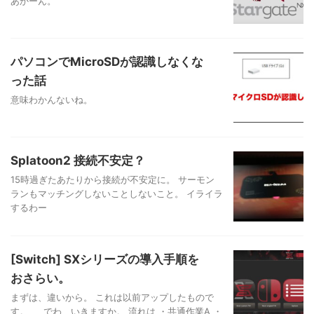
あかーん。
パソコンでMicroSDが認識しなくな
った話
意味わかんないね。
Splatoon2 接続不安定？
15時過ぎたあたりから接続が不安定に。 サーモン
ランもマッチングしないことしないこと。 イライラ
するわー
[Switch] SXシリーズの導入手順を
おさらい。
まずは、違いから。 これは以前アップしたもので
す。 でわ、いきますか。 流れは ・共通作業A ・