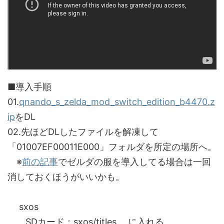
■導入手順
01.
qnando_s_zelda_mod_switch_edition_b4470.z
ip
をDL
02.先ほどDLしたファイルを解凍して
「01007EF00011E000」フォルダを所定の場所へ。
※
前の記事
でゼルダの服を導入してる場合は一回
消しておくほうがいいかも。
sxos
SDカード：sxos/titles に入れる