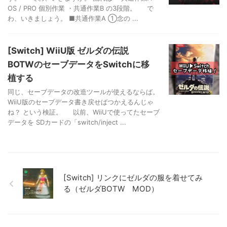
OS / PRO 個別作業 ・共通作業B の3段階。 で
わ、いきましょう。 ■共通作業A ①念の ...
[Switch] WiiU版 ゼルダの伝説
BOTWのセーブデータをSwitchに移
植する
同じ、セーブデータの改造ツールが使えるならば。
WiiU版のセーブデータ書き戻せばつかえるんじゃ
ね？ という検証。 以前、WiiUで使ってたセーブ
データを SDカードの「switch/inject ...
[Switch] リンクにゼルダの服を着せてみ
る（ゼルダBOTW MOD）